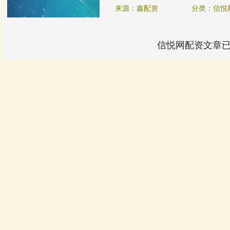
来源：鑫配资
分类：信悦
信悦网配资文章