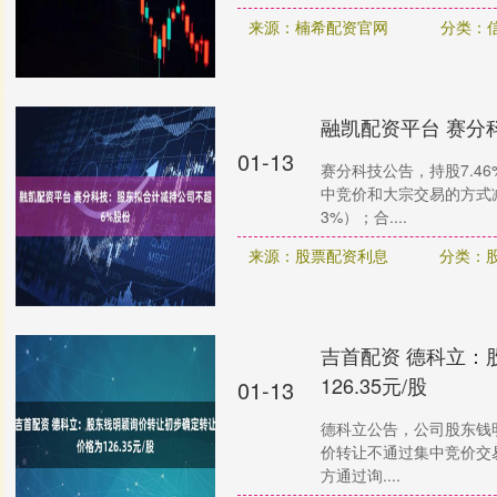
来源：楠希配资官网
分类：
融凯配资平台 赛分
01-13
赛分科技公告，持股7.4
中竞价和大宗交易的方式减
3%）；合....
来源：股票配资利息
分类：
吉首配资 德科立：
126.35元/股
01-13
德科立公告，公司股东钱明
价转让不通过集中竞价交
方通过询....