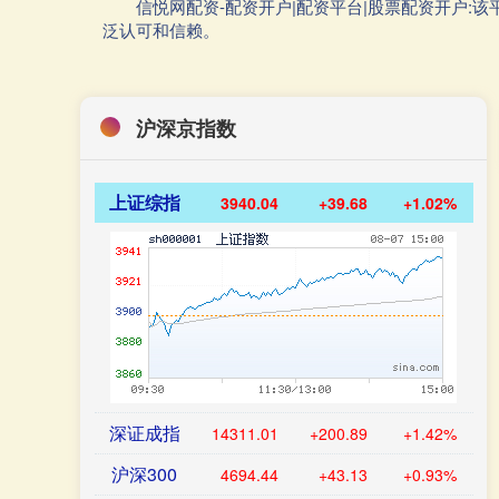
信悦网配资-配资开户|配资平台|股票配资开户
泛认可和信赖。
沪深京指数
上证综指
3940.04
+39.68
+1.02%
深证成指
14311.01
+200.89
+1.42%
沪深300
4694.44
+43.13
+0.93%