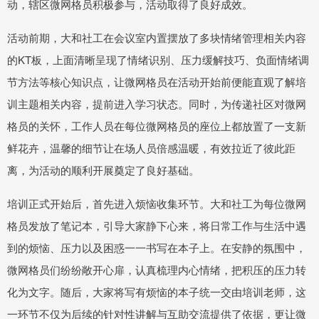
动，辖区微网格员积极参与，活动取得了良好成效。
活动前期，大和社工在会议室内置摆放了多块情绪管理相关内容
的KT板，上面清晰呈现了情绪识别、压力缓解技巧、负面情绪调
节方法等核心知识点，让微网格员在活动开始前便能直观了解培
训主题相关内容，提前进入学习状态。同时，为传递社区对微网
格员的关怀，工作人员在每位微网格员的座位上都放置了一支新
鲜花卉，温馨的细节让在场人员倍感温暖，有效拉近了彼此距
离，为活动的顺利开展奠定了良好基础。
培训正式开始后，首先进入烦恼收集环节。大和社工为每位微网
格员发放了笔记本，引导大家静下心来，将日常工作与生活中遇
到的烦恼、压力以及困惑一一书写在本子上。在安静的氛围中，
微网格员们纷纷敞开心扉，认真梳理内心情绪，把积压的压力转
化为文字。随后，大家将写有烦恼的本子统一交由培训老师，这
一环节不仅为后续的针对性讲解与互助交流提供了依据，更让微