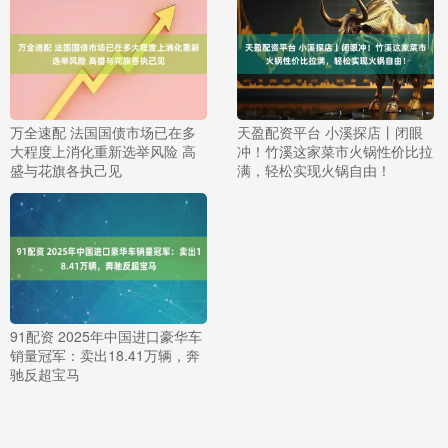
万全速配 法国国债市场已在多
天盈配资平台 小溪探店丨闭眼
大程度上消化重新选举风险 高
冲！竹溪这家菜市火锅性价比拉
盛与花旗各执己见
满，轻松实现火锅自由！
91配资 2025年中国进口豪华车
销量冠军：卖出18.41万辆，奔
驰反超宝马