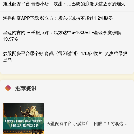
旭胜配资平台 青春小店｜筑甜：把巴黎的浪漫揉进故乡的烟火
鸿岳配资APP下载 智立方：股东拟减持不超过1.2%股份
星迈网官网 三季报点评：易方达中证1000ETF基金季度涨幅
19.97%
炒股配资平台哪个好 肖战《得闲谨制》4.12亿收官! 贺岁档最狠
黑马
推荐资讯
天盈配资平台 小溪探店丨闭眼冲！竹溪这家菜市火锅性价比拉满，轻松实现火锅自由！