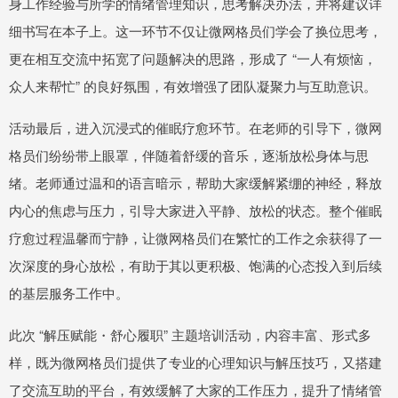
身工作经验与所学的情绪管理知识，思考解决办法，并将建议详
细书写在本子上。这一环节不仅让微网格员们学会了换位思考，
更在相互交流中拓宽了问题解决的思路，形成了 “一人有烦恼，
众人来帮忙” 的良好氛围，有效增强了团队凝聚力与互助意识。
活动最后，进入沉浸式的催眠疗愈环节。在老师的引导下，微网
格员们纷纷带上眼罩，伴随着舒缓的音乐，逐渐放松身体与思
绪。老师通过温和的语言暗示，帮助大家缓解紧绷的神经，释放
内心的焦虑与压力，引导大家进入平静、放松的状态。整个催眠
疗愈过程温馨而宁静，让微网格员们在繁忙的工作之余获得了一
次深度的身心放松，有助于其以更积极、饱满的心态投入到后续
的基层服务工作中。
此次 “解压赋能・舒心履职” 主题培训活动，内容丰富、形式多
样，既为微网格员们提供了专业的心理知识与解压技巧，又搭建
了交流互助的平台，有效缓解了大家的工作压力，提升了情绪管