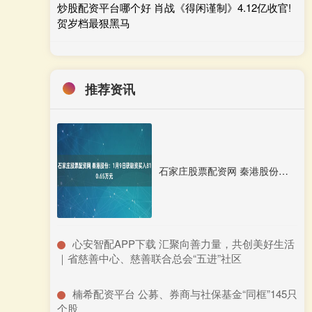
炒股配资平台哪个好 肖战《得闲谨制》4.12亿收官!
贺岁档最狠黑马
推荐资讯
石家庄股票配资网 秦港股份：1月9日获融资买入810.65万元
​心安智配APP下载 汇聚向善力量，共创美好生活
｜省慈善中心、慈善联合总会“五进”社区
​楠希配资平台 公募、券商与社保基金“同框”145只
个股