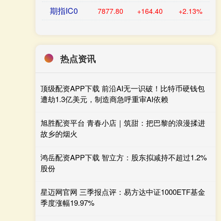
期指IC0
7877.80
+164.40
+2.13%
热点资讯
顶级配资APP下载 前沿AI无一识破！比特币硬钱包
遭劫1.3亿美元，制造商急呼重审AI依赖
旭胜配资平台 青春小店｜筑甜：把巴黎的浪漫揉进
故乡的烟火
鸿岳配资APP下载 智立方：股东拟减持不超过1.2%
股份
星迈网官网 三季报点评：易方达中证1000ETF基金
季度涨幅19.97%