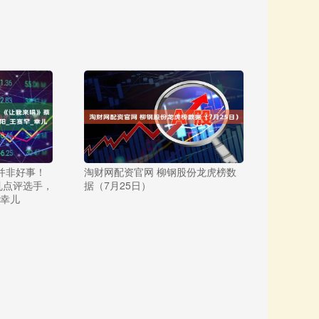
并非好事！
淘财网配资官网 柳钢股份龙虎榜数
乱点评选手，
据（7月25日）
_幸儿