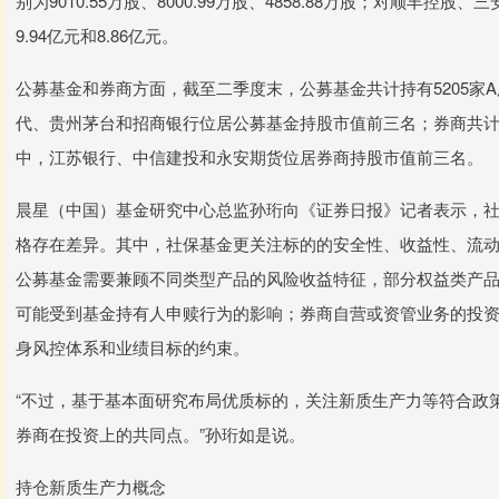
别为9010.55万股、8000.99万股、4858.88万股；对顺丰控
9.94亿元和8.86亿元。
公募基金和券商方面，截至二季度末，公募基金共计持有5205家A
代、贵州茅台和招商银行位居公募基金持股市值前三名；券商共计持有
中，江苏银行、中信建投和永安期货位居券商持股市值前三名。
晨星（中国）基金研究中心总监孙珩向《证券日报》记者表示，
格存在差异。其中，社保基金更关注标的的安全性、收益性、流
公募基金需要兼顾不同类型产品的风险收益特征，部分权益类产
可能受到基金持有人申赎行为的影响；券商自营或资管业务的投
身风控体系和业绩目标的约束。
“不过，基于基本面研究布局优质标的，关注新质生产力等符合政
券商在投资上的共同点。”孙珩如是说。
持仓新质生产力概念