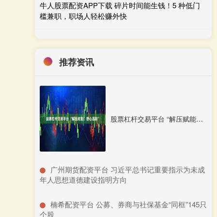
牛人股票配资APP下载 碎片时间能生钱！5 种低门
槛兼职，职场人轻松赚外快
推荐资讯
股票杠杆交易平台 “解压赋能・舒心履职”
​广州期货配资平台 习近平总书记重要指示为未成
年人思想道德建设指明方向
​楠希配资平台 公募、券商与社保基金“同框”145只
个股