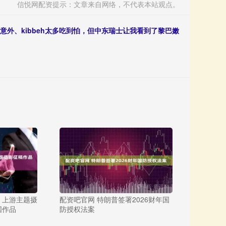
信悦网配资提示：文章来自网络，不代表本站观点。
意外、kibbeh太多吃到怕，但中东瑞士让我看到了黎巴嫩
｜上游主题摄
配资吧官网 特朗普签署2026财年国
国作品
防授权法案