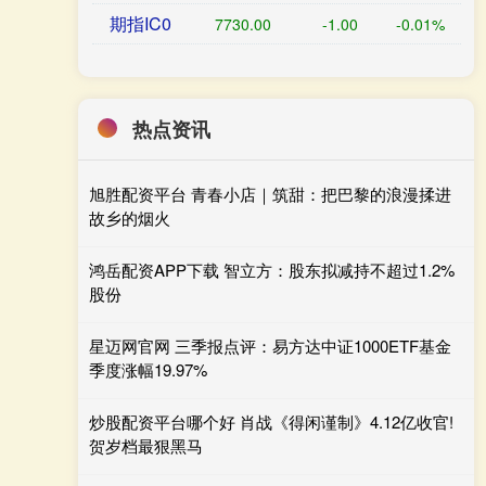
期指IC0
7730.00
-1.00
-0.01%
热点资讯
旭胜配资平台 青春小店｜筑甜：把巴黎的浪漫揉进
故乡的烟火
鸿岳配资APP下载 智立方：股东拟减持不超过1.2%
股份
星迈网官网 三季报点评：易方达中证1000ETF基金
季度涨幅19.97%
炒股配资平台哪个好 肖战《得闲谨制》4.12亿收官!
贺岁档最狠黑马