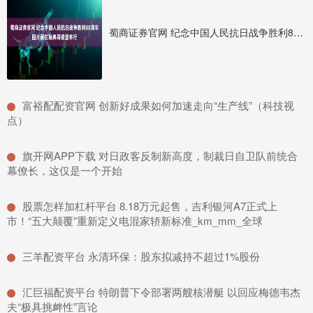
蜀商证券官网 纪念中国人民抗日战争胜利80周年图片展在瑞典哥德堡举行
​富裕配配资官网 创新好成果如何加速走向“生产线”（科技视
点）
​旗开网APP下载 对日政客反制新高度，制裁日自卫队前统合
幕僚长，这仅是一个开始
​股票怎样加杠杆平台 8.18万元起售，吉利银河A7正式上
市！“五大颠覆”重新定义电混家轿新标准_km_mm_全球
​三羊配资平台 永清环保：股东拟减持不超过1%股份
​汇巨福配资平台 特朗普下令部署两艘核潜艇 以回应梅德韦杰
夫“极具挑衅性”言论