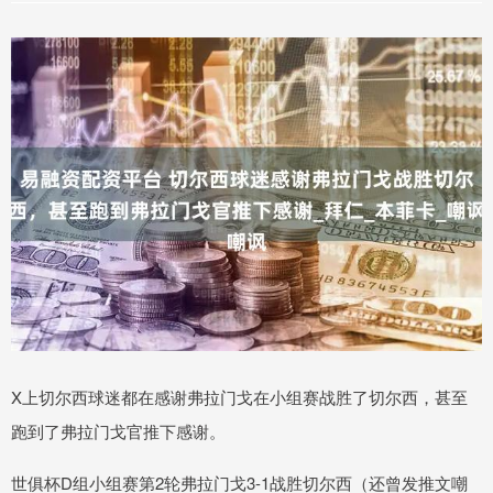
X上切尔西球迷都在感谢弗拉门戈在小组赛战胜了切尔西，甚至
跑到了弗拉门戈官推下感谢。
世俱杯D组小组赛第2轮弗拉门戈3-1战胜切尔西（还曾发推文嘲