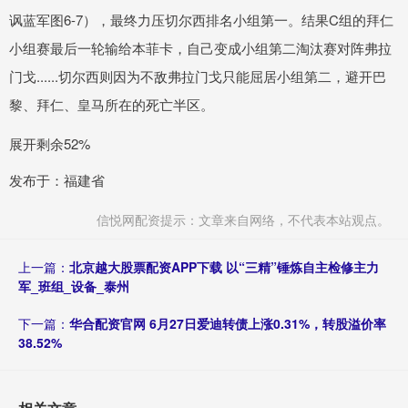
讽蓝军图6-7），最终力压切尔西排名小组第一。结果C组的拜仁
小组赛最后一轮输给本菲卡，自己变成小组第二淘汰赛对阵弗拉
门戈......切尔西则因为不敌弗拉门戈只能屈居小组第二，避开巴
黎、拜仁、皇马所在的死亡半区。
展开剩余52%
发布于：福建省
信悦网配资提示：文章来自网络，不代表本站观点。
上一篇：
北京越大股票配资APP下载 以“三精”锤炼自主检修主力
军_班组_设备_泰州
下一篇：
华合配资官网 6月27日爱迪转债上涨0.31%，转股溢价率
38.52%