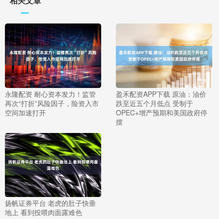
相关文章
永隆配资 耐心资本发力！监管
盈禾配资APP下载 原油：油价
再次“打折”风险因子，险资入市
跌至近五个月低点 受制于
空间加速打开
OPEC+增产预期和美国政府停
摆
扬帆证券平台 老虎的肚子快垂
地上 看到投喂肉面露难色