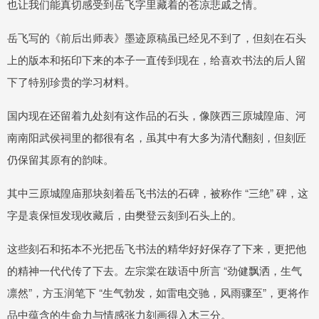
也让我们能真切感受到岳飞字里藏着的苍凉悲戚之情。
岳飞写的《前后出师表》墨迹原稿虽已经见不到了，但刻在石头
上的版本和拓印下来的本子一直传到现在，给喜欢书法的后人留
下了特别珍贵的学习材料。
国内现在还留着九处刻有这作品的石头，像陕西三原城隍庙、河
南南阳武侯祠里的都很有名，虽其中有大多为清代翻刻，但刻匠
仍保留其原有的韵味。
其中三原城隍庙那块刻着岳飞书法的石碑，被称作 “三绝” 碑，这
字是袁保恒发现收藏后，由樊登云刻到石头上的。
这些刻石和拓本不光把岳飞书法的精华好好保存了下来，更把他
的精神一代代传了下去。左宗棠在跋语中所言 “劲健飘洒，生气
凛然”，方玉润笔下 “生气勃发，如雷电交驰，风雨骤至”，更将作
品中蕴含的生命力与情感张力刻画得入木三分。