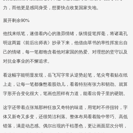
力，而他更是感同身受，想要快点收复国家失地。
展开剩余90%
他找来纸笔，遂借着内心的激昴情绪，纵情提笔挥毫，将诸葛孔
明这两篇《前后出师表》抄录下来，他借由草书的率性挥发出自
己的情绪，每一笔都饱含着他对家国的热爱、对理想的坚守以及
对抗金事业的不懈追求。
看这幅字能明显发现，岳飞写字常从逆势起笔，笔尖弯着贴在纸
上走，让每一笔都像憋着股劲儿，看着特别有张力和韧劲。就算
字形开合变化很大，笔画也照样有力道，能看出骨子里的硬朗。
这字还带着点张旭那种狂放又奇特的味道，用笔时不停扭转，字
体又新奇又多变，还很简洁利落。整体布局看着险中带巧、高低
错落，满是动态感。偶尔出现的干枯墨色，更让画面层次分明，