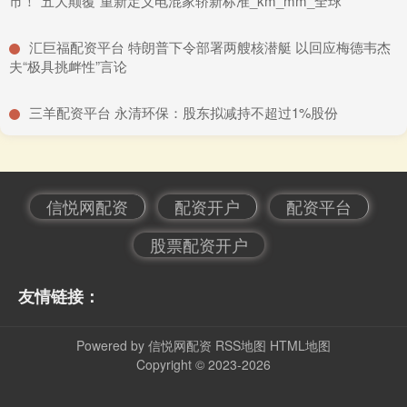
市！“五大颠覆”重新定义电混家轿新标准_km_mm_全球
​汇巨福配资平台 特朗普下令部署两艘核潜艇 以回应梅德韦杰
夫“极具挑衅性”言论
​三羊配资平台 永清环保：股东拟减持不超过1%股份
信悦网配资
配资开户
配资平台
股票配资开户
友情链接：
Powered by
信悦网配资
RSS地图
HTML地图
Copyright
© 2023-2026