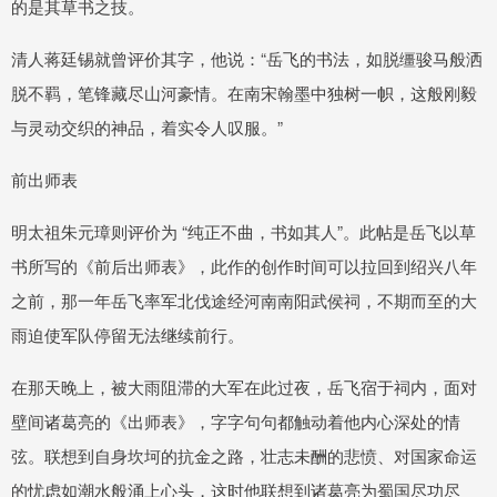
的是其草书之技。
清人蒋廷锡就曾评价其字，他说：“岳飞的书法，如脱缰骏马般洒
脱不羁，笔锋藏尽山河豪情。在南宋翰墨中独树一帜，这般刚毅
与灵动交织的神品，着实令人叹服。”
前出师表
明太祖朱元璋则评价为 “纯正不曲，书如其人”。此帖是岳飞以草
书所写的《前后出师表》，此作的创作时间可以拉回到绍兴八年
之前，那一年岳飞率军北伐途经河南南阳武侯祠，不期而至的大
雨迫使军队停留无法继续前行。
在那天晚上，被大雨阻滞的大军在此过夜，岳飞宿于祠内，面对
壁间诸葛亮的《出师表》，字字句句都触动着他内心深处的情
弦。联想到自身坎坷的抗金之路，壮志未酬的悲愤、对国家命运
的忧虑如潮水般涌上心头，这时他联想到诸葛亮为蜀国尽功尽