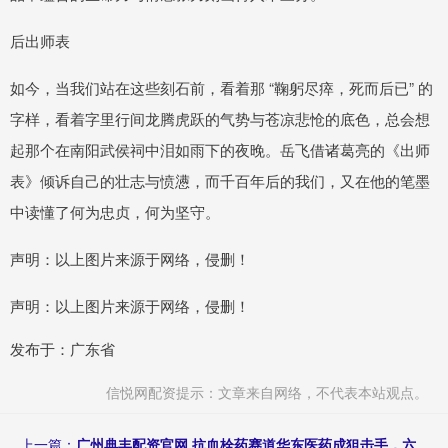
后出师表
如今，当我们站在这些刻石前，看着那 “鞠躬尽瘁，死而后已” 的
字样，看着字里行间龙腾虎跃的气势与苍凉悲怆的底色，总会想
起那个在南阳武侯祠中泪如雨下的夜晚。岳飞借诸葛亮的《出师
表》倾诉自己的壮志与愤懑，而千百年后的我们，又在他的笔墨
中读懂了何为忠贞，何为坚守。
声明：以上图片来源于网络，侵删！
声明：以上图片来源于网络，侵删！
发布于：广东省
信悦网配资提示：文章来自网络，不代表本站观点。
上一篇：
广州典丰配资官网 抗血栓药赛道华东医药成狙击手，六