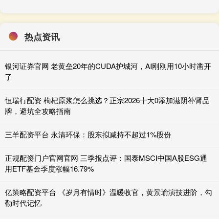
热点资讯
银河证券官网 老黄垒20年的CUDA护城河，AI刚刚用10小时凿开
了
恒瑞行配资 枸杞原浆怎么挑选？正宗2026十大0添加滋阴补肾品
牌，避坑全攻略指南
三羊配资平台 永清环保：股东拟减持不超过1%股份
正规配资门户官网官网 三季报点评：国泰MSCI中国A股ESG通
用ETF基金季度涨幅16.79%
亿策略配资平台 《岁月有情时》温暖收官，黄景瑜演技进阶，勾
勒时代记忆