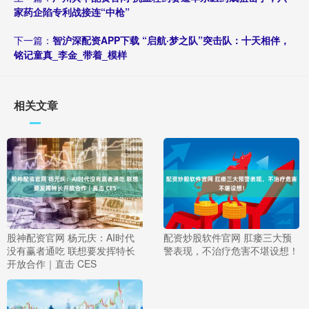
家药企陷专利战接连“中枪”
下一篇：
智沪深配资APP下载 “启航·梦之队”突击队：十天相伴，
铭记童真_李金_带着_模样
相关文章
股神配资官网 杨元庆：AI时代
配资炒股软件官网 肛瘘三大预
没有赢者通吃 联想要发挥特长
警表现，不治疗危害不堪设想！
开放合作｜直击 CES