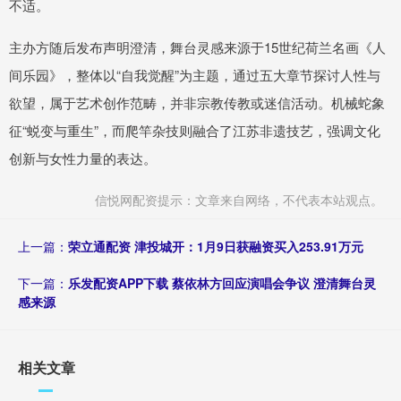
不适。
主办方随后发布声明澄清，舞台灵感来源于15世纪荷兰名画《人
间乐园》，整体以“自我觉醒”为主题，通过五大章节探讨人性与
欲望，属于艺术创作范畴，并非宗教传教或迷信活动。机械蛇象
征“蜕变与重生”，而爬竿杂技则融合了江苏非遗技艺，强调文化
创新与女性力量的表达。
信悦网配资提示：文章来自网络，不代表本站观点。
上一篇：
荣立通配资 津投城开：1月9日获融资买入253.91万元
下一篇：
乐发配资APP下载 蔡依林方回应演唱会争议 澄清舞台灵
感来源
相关文章