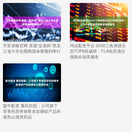
升富策略官网 首届“定鼎杯”黑龙
鸿运配资平台 2026三角洲俱乐
江省大学生围棋团体赛顺利举行
部TOP8权威榜：FLA电竞满分
领跑全场景服务
盟牛配资 重药控股：公司旗下
零售药房有销售多款驱蚊产品和
退热止痛类药品