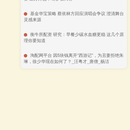
​基金华宝策略 蔡依林方回应演唱会争议 澄清舞台
灵感来源
​衡牛所配资 研究：早餐少碳水血糖更稳 这几个原
理你要知道
​淘配网平台 因5块钱离开“西游记”，为丑妻拒绝朱
琳，徐少华现在如何了？_汪粤才_唐僧_杨洁