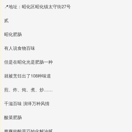
📍地址：昭化区昭化镇太守街27号
贰
昭化肥肠
有人说食物百味
但是在昭化光是肥肠一种
就被烹饪出了108种味道
煎、炸、炖、煮、炒……
千滋百味 演绎万种风情
酸菜肥肠
脆爽的酸菜巧妙化解油腻