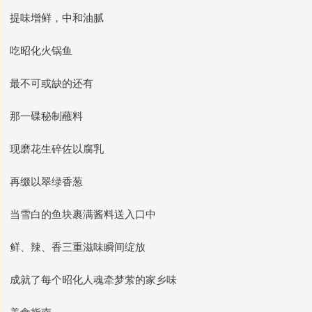
提味增鲜，中和油腻
吃昭化火锅鱼
最不可或缺的还有
那一碟秘制蘸料
现磨花生碎佐以腐乳
再缀以翠绿香葱
当雪白的鱼块裹满酱料送入口中
鲜、辣、香三重滋味瞬间绽放
成就了每个昭化人魂牵梦萦的家乡味
美食指南