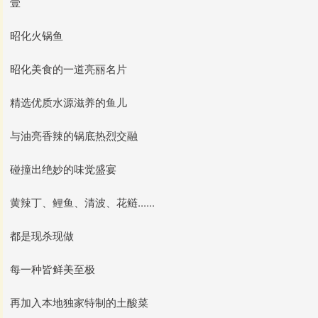
壹
昭化火锅鱼
昭化美食的一道亮丽名片
精选优质水源滋养的鱼儿
与油亮香辣的锅底热烈交融
碰撞出绝妙的味觉盛宴
黄辣丁、鲤鱼、清波、花鲢......
都是现杀现做
每一种皆鲜美至极
再加入本地独家特制的土酸菜