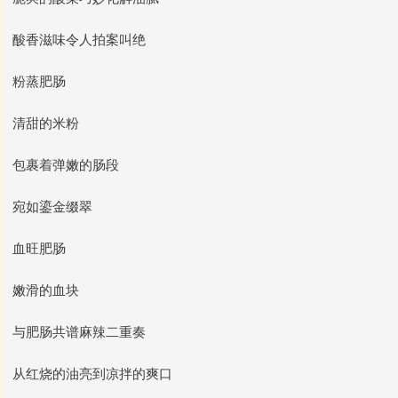
酸香滋味令人拍案叫绝
粉蒸肥肠
清甜的米粉
包裹着弹嫩的肠段
宛如鎏金缀翠
血旺肥肠
嫩滑的血块
与肥肠共谱麻辣二重奏
从红烧的油亮到凉拌的爽口