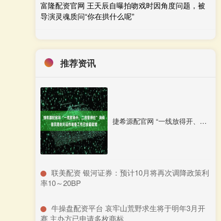
富隆配资官网 王天辰自曝拍吻戏时因角度问题，被
导演灵魂质问“你在拱什么呢”
推荐资讯
捷希源配官网 “一线放得开、二线管得住” 海南自贸港封关运作准备工作已全面就绪
​联美配资 银河证券：预计10月将再次调降政策利
率10～20BP
​牛操盘配资平台 哀牢山荒野求生将于明年3月开
赛 主办方已申请多枚商标